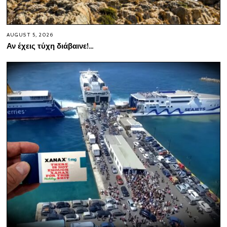
AUGUST 5, 2026
Αν έχεις τύχη διάβαινε!…