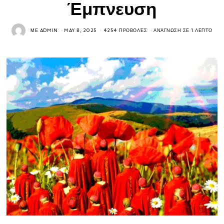
Έμπνευση
ΜΕ
ADMIN
MAY 8, 2025
4254 ΠΡΟΒΟΛΈΣ
ΑΝΆΓΝΩΣΗ ΣΕ 1 ΛΕΠΤΌ