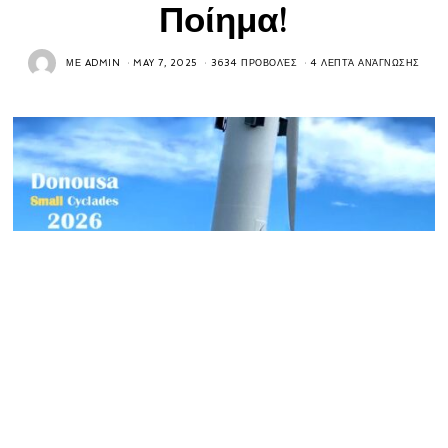
Ποίημα!
ΜΕ
ADMIN
MAY 7, 2025
3634 ΠΡΟΒΟΛΈΣ
4 ΛΕΠΤΆ ΑΝΆΓΝΩΣΗΣ