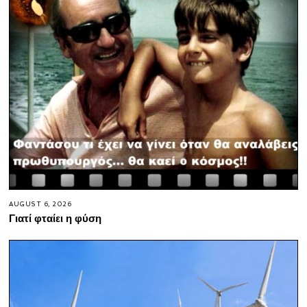
AUGUST 6, 2026
Γιατί φταίει η φύση