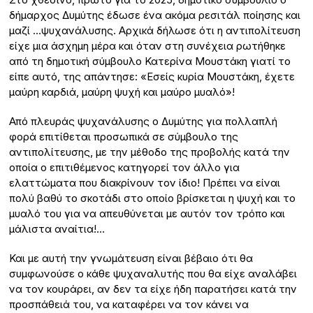
δήμαρχος Δυμύτης έδωσε ένα ακόμα ρεσιτάλ ποίησης και
μαζί …ψυχανάλυσης. Αρχικά δήλωσε ότι η αντιπολίτευση
είχε μια άσχημη μέρα και όταν στη συνέχεια ρωτήθηκε
από τη δημοτική σύμβουλο Κατερίνα Μουστάκη γιατί το
είπε αυτό, της απάντησε: «Εσείς κυρία Μουστάκη, έχετε
μαύρη καρδιά, μαύρη ψυχή και μαύρο μυαλό»!
Από πλευράς ψυχανάλυσης ο Δυμύτης για πολλαπλή
φορά επιτίθεται προσωπικά σε σύμβουλο της
αντιπολίτευσης, με την μέθοδο της προβολής κατά την
οποία ο επιτιθέμενος κατηγορεί τον άλλο για
ελαττώματα που διακρίνουν τον ίδιο! Πρέπει να είναι
πολύ βαθύ το σκοτάδι στο οποίο βρίσκεται η ψυχή και το
μυαλό του για να απευθύνεται με αυτόν τον τρόπο και
μάλιστα αναίτια!…
Και με αυτή την γνωμάτευση είναι βέβαιο ότι θα
συμφωνούσε ο κάθε ψυχαναλυτής που θα είχε αναλάβει
να τον κουράρει, αν δεν τα είχε ήδη παρατήσει κατά την
προσπάθειά του, να καταφέρει να τον κάνει να