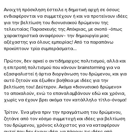
Ανοιχτή πρόσκληση έστειλε η δημοτική αρχή σε όσους
ενδιαφέρονται να συμμετέχουν ή και να προτείνουν ιδέες
για την βελτίωση του διονυσιακού δρώμενου της
τελευταίας Παρασκευής της Απόκριας, με σκοπό -όπως
χαρακτηριστικά αναφέρουν- την δημιουργία μιας
αξέχαστης για όλους εμπειρίας! Από τα παραπάνω
προκύπτουν τρία συμπεράσματα…
Πρώτον, δεν αρκεί ο αντιδήμαρχος πολιτισμού, αλλά και
η επιτροπή πολιτισμού που κάνουν brainstorming για να
εξασφαλιστεί ή άρτια διοργάνωση του δρώμενου, και για
αυτό ζητούν και έξωθεν βοήθεια με ιδέες για την
βελτίωση του! Δεύτερον. Ακόμα «διονυσιακό δρώμενο»
το αποκαλούν, ενώ το επαναλαμβάνουν εδώ και χρόνια,
χωρίς να έχουν βρει ακόμα τον κατάλληλο τίτλο-όνομα!
Τρίτον. Ένα μήνα πριν την πραγμάτωση του δρώμενου,
ζητάνε από τον κόσμο συμμετοχή και ιδέες για βελτίωση
του δρώμενου, χρόνος ελάχιστος για να καταφέρουν
αυτοί που δεν έχουν ιδέα, να πάρουν τις ιδέες από