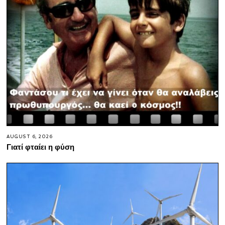
AUGUST 6, 2026
Γιατί φταίει η φύση