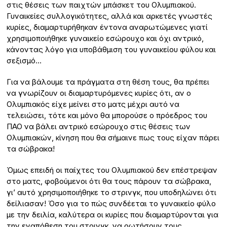
στις θέσεις των παιχτών μπάσκετ του Ολυμπιακού.
Γυναικείες συλλογικότητες, αλλά και αρκετές γνωστές
κυρίες, διαμαρτυρήθηκαν έντονα αναρωτώμενες γιατί
χρησιμοποιήθηκε γυναικείο εσώρουχο και όχι αντρικό,
κάνοντας λόγο για υποβάθμιση του γυναικείου φύλου και
σεξισμό…
Για να βάλουμε τα πράγματα στη θέση τους, θα πρέπει
να γνωρίζουν οι διαμαρτυρόμενες κυρίες ότι, αν ο
Ολυμπιακός είχε μείνει στο ματς μέχρι αυτό να
τελειώσει, τότε και μόνο θα μπορούσε ο πρόεδρος του
ΠΑΟ να βάλει αντρικό εσώρουχο στις θέσεις των
Ολυμπιακών, κίνηση που θα σήμαινε πως τους είχαν πάρει
τα σώβρακα!
Όμως επειδή οι παίχτες του Ολυμπιακού δεν επέστρεψαν
στο ματς, φοβούμενοι ότι θα τους πάρουν τα σώβρακα,
γι’ αυτό χρησιμοποιήθηκε το στρινγκ, που υποδηλώνει ότι
δείλιασαν! Όσο για το πώς συνδέεται το γυναικείο φύλο
με την δειλία, καλύτερα οι κυρίες που διαμαρτύρονται για
την εναπόθεση του στρινγκ, να ρωτήσουν τους