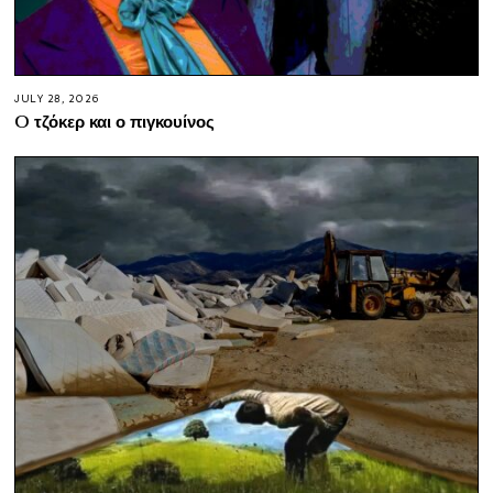
JULY 28, 2026
O τζόκερ και ο πιγκουίνος