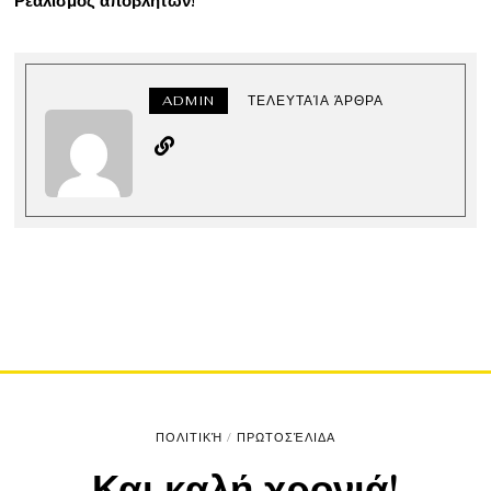
Ρεαλισμός αποβλήτων!
ADMIN
ΤΕΛΕΥΤΑΊΑ ΆΡΘΡΑ
ΠΟΛΙΤΙΚΉ
/
ΠΡΩΤΟΣΈΛΙΔΑ
Και καλή χρονιά!