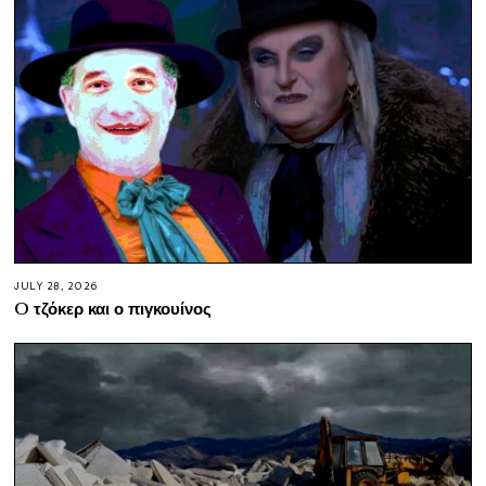
JULY 28, 2026
O τζόκερ και ο πιγκουίνος