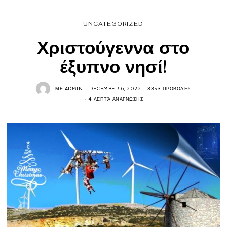
UNCATEGORIZED
Χριστούγεννα στο
έξυπνο νησί!
ΜΕ
ADMIN
DECEMBER 6, 2022
8853 ΠΡΟΒΟΛΈΣ
4 ΛΕΠΤΆ ΑΝΆΓΝΩΣΗΣ