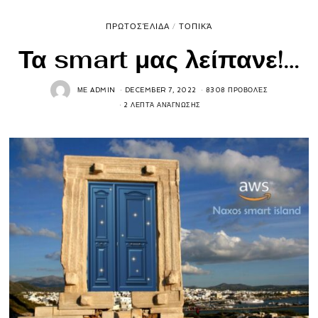
ΠΡΩΤΟΣΈΛΙΔΑ
/
ΤΟΠΙΚΆ
Τα smart μας λείπανε!…
ΜΕ
ADMIN
DECEMBER 7, 2022
8308 ΠΡΟΒΟΛΈΣ
2 ΛΕΠΤΆ ΑΝΆΓΝΩΣΗΣ