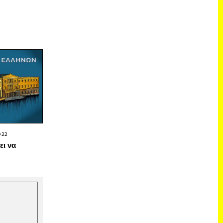
022
ει να