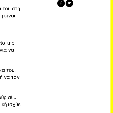
α του στη
ή είναι
ία της
 για να
κα του,
μή να τον
ούρια!…
ική ισχύει