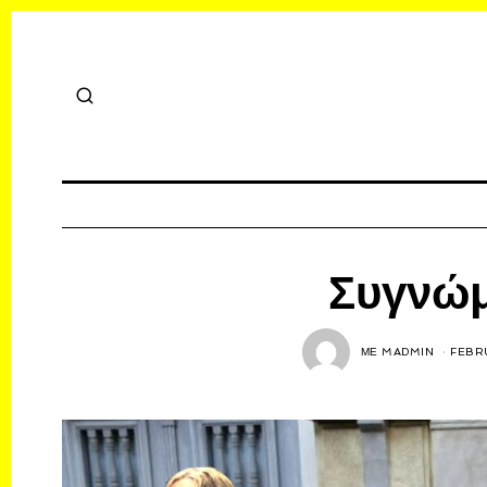
Συγνώμ
ΜΕ
MADMIN
FEBRU