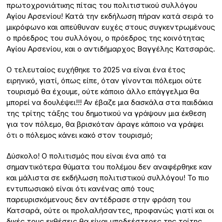
πρωτοχρονιάτικης πίτας του πολιτιστικού συλλόγου
Αγίου Αρσενίου! Κατά την εκδήλωση πήραν κατά σειρά το
μικρόφωνο και απεύθυναν ευχές στους συγκεντρωμένους
ο πρόεδρος του συλλόγου, ο πρόεδρος της κοινότητας
Αγίου Αρσενίου, και ο αντιδήμαρχος Βαγγέλης Κατσαράς.
Ο τελευταίος ευχήθηκε το 2025 να είναι ένα έτος
ειρηνικό, γιατί, όπως είπε, όταν γίνονται πόλεμοι ούτε
τουρισμό θα έχουμε, ούτε κάποιο άλλο επάγγελμα θα
μπορεί να δουλέψει!!! Αν έβαζε μια δασκάλα στα παιδάκια
της τρίτης τάξης του δημοτικού να γράψουν μια έκθεση
για τον πόλεμο, θα βρισκόταν άραγε κάποιο να γράψει
ότι ο πόλεμος κάνει κακό στον τουρισμό;
Δύσκολο! Ο πολιτισμός που είναι ένα από τα
σημαντικότερα θύματα του πολέμου δεν αναφέρθηκε καν
και μάλιστα σε εκδήλωση πολιτιστικού συλλόγου! Το πιο
εντυπωσιακό είναι ότι κανένας από τους
παρευρισκόμενους δεν αντέδρασε στην φράση του
Κατσαρά, ούτε οι προλαλήσαντες, προφανώς γιατί και οι
δικές τους εκθέσεις θα είναι υποδεέστερες της τρίτης