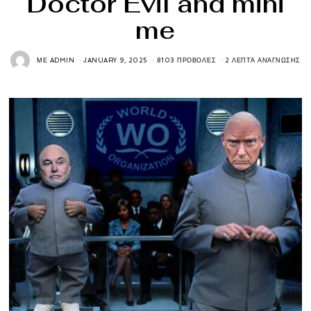
Doctor Evil and mini
me
ΜΕ
ADMIN
JANUARY 9, 2025
8103 ΠΡΟΒΟΛΈΣ
2 ΛΕΠΤΆ ΑΝΆΓΝΩΣΗΣ