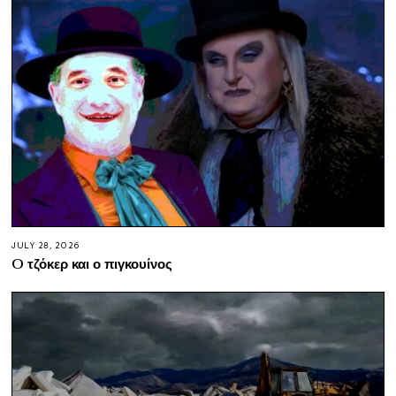
JULY 28, 2026
O τζόκερ και ο πιγκουίνος