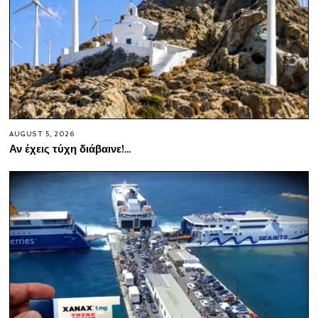
AUGUST 5, 2026
Αν έχεις τύχη διάβαινε!…