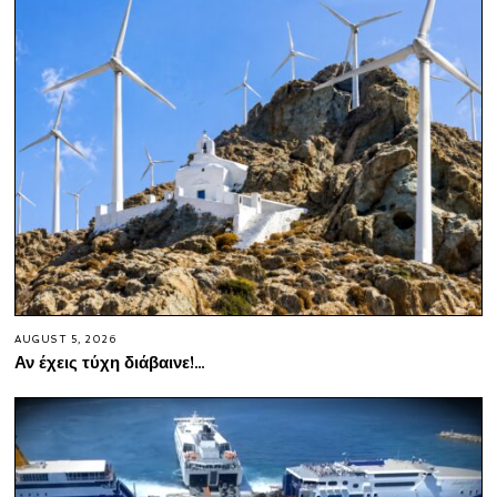
AUGUST 5, 2026
Αν έχεις τύχη διάβαινε!…