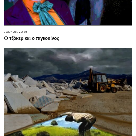
JULY 28, 2026
O τζόκερ και ο πιγκουίνος