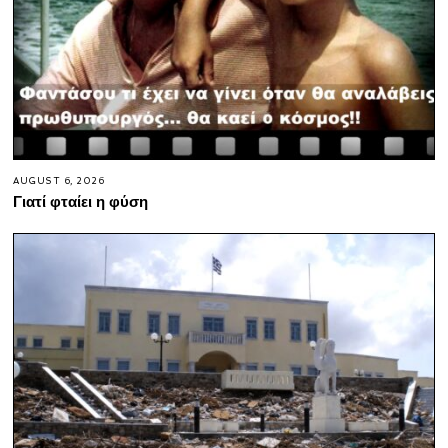
AUGUST 6, 2026
Γιατί φταίει η φύση