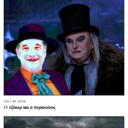
JULY 28, 2026
O τζόκερ και ο πιγκουίνος