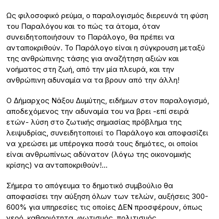
Ως φιλοσοφικό ρεύμα, ο παραλογισμός διερευνά τη φύση
του Παραλόγου και το πώς τα άτομα, όταν
συνειδητοποιήσουν το Παράλογο, θα πρέπει να
ανταποκριθούν. Το Παράλογο είναι η σύγκρουση μεταξύ
της ανθρώπινης τάσης για αναζήτηση αξιών και
νοήματος στη ζωή, από την μία πλευρά, και την
ανθρώπινη αδυναμία να τα βρουν από την άλλη!
Ο Δήμαρχος Νάξου Δυμύτης, ειδήμων στον παραλογισμό,
αποδεχόμενος την αδυναμία του να βρει -επί σειρά
ετών- λύση στο ζωτικής σημασίας πρόβλημα της
λειψυδρίας, συνειδητοποιεί το Παράλογο και αποφασίζει
να χρεώσει με υπέρογκα ποσά τους δημότες, οι οποίοι
είναι ανθρωπίνως αδύνατον (λόγω της οικονομικής
κρίσης) να ανταποκριθούν!…
Σήμερα το απόγευμα το δημοτικό συμβούλιο θα
αποφασίσει την αύξηση όλων των τελών, αυξήσεις 300-
600% για υπηρεσίες τις οποίες ΔΕΝ προσφέρουν, όπως
νερό, καθαριότητα, φωτισμός, πολιτισμός…