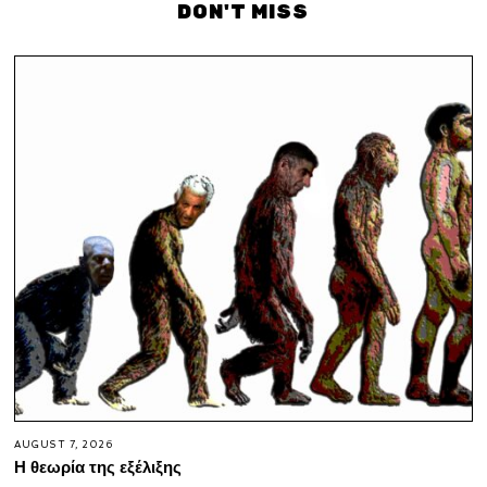
DON'T MISS
AUGUST 7, 2026
Η θεωρία της εξέλιξης