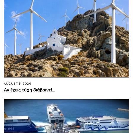
AUGUST 5, 2026
Αν έχεις τύχη διάβαινε!…