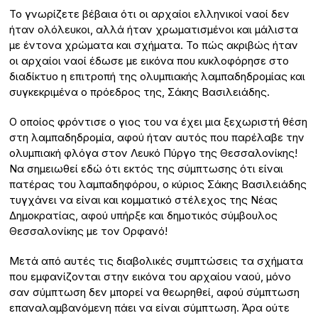
Το γνωρίζετε βέβαια ότι οι αρχαίοι ελληνικοί ναοί δεν
ήταν ολόλευκοι, αλλά ήταν χρωματισμένοι και μάλιστα
με έντονα χρώματα και σχήματα. Το πώς ακριβώς ήταν
οι αρχαίοι ναοί έδωσε με εικόνα που κυκλοφόρησε στο
διαδίκτυο η επιτροπή της ολυμπιακής λαμπαδηδρομίας και
συγκεκριμένα ο πρόεδρος της, Σάκης Βασιλειάδης.
Ο οποίος φρόντισε ο γιος του να έχει μια ξεχωριστή θέση
στη λαμπαδηδρομία, αφού ήταν αυτός που παρέλαβε την
ολυμπιακή φλόγα στον Λευκό Πύργο της Θεσσαλονίκης!
Να σημειωθεί εδώ ότι εκτός της σύμπτωσης ότι είναι
πατέρας του λαμπαδηφόρου, ο κύριος Σάκης Βασιλειάδης
τυγχάνει να είναι και κομματικό στέλεχος της Νέας
Δημοκρατίας, αφού υπήρξε και δημοτικός σύμβουλος
Θεσσαλονίκης με τον Ορφανό!
Μετά από αυτές τις διαβολικές συμπτώσεις τα σχήματα
που εμφανίζονται στην εικόνα του αρχαίου ναού, μόνο
σαν σύμπτωση δεν μπορεί να θεωρηθεί, αφού σύμπτωση
επαναλαμβανόμενη πάει να είναι σύμπτωση. Άρα ούτε