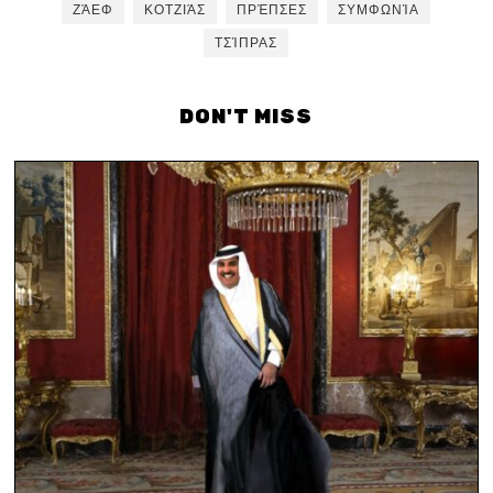
ΖΆΕΦ
ΚΟΤΖΙΆΣ
ΠΡΈΠΣΕΣ
ΣΥΜΦΩΝΊΑ
ΤΣΊΠΡΑΣ
DON'T MISS