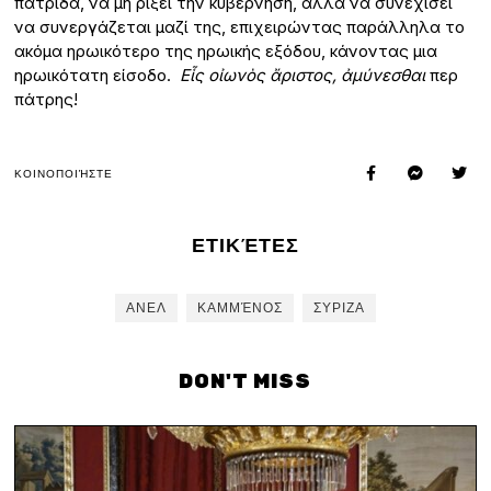
πατρίδα, να μη ρίξει την κυβέρνηση, αλλά να συνεχίσει
να συνεργάζεται μαζί της, επιχειρώντας παράλληλα το
ακόμα ηρωικότερο της ηρωικής εξόδου, κάνοντας μια
ηρωικότατη είσοδο.
Εἷς
οἰωνὸς ἄριστος
,
ἀμύνεσθαι
περὶ
πάτρης!
ΚΟΙΝΟΠΟΙΉΣΤΕ
ΕΤΙΚΈΤΕΣ
ΑΝΕΛ
ΚΑΜΜΈΝΟΣ
ΣΥΡΙΖΑ
DON'T MISS