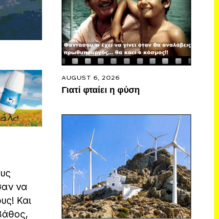
AUGUST 6, 2026
Γιατί φταίει η φύση
ους
σαν να
υς! Και
βάθος,