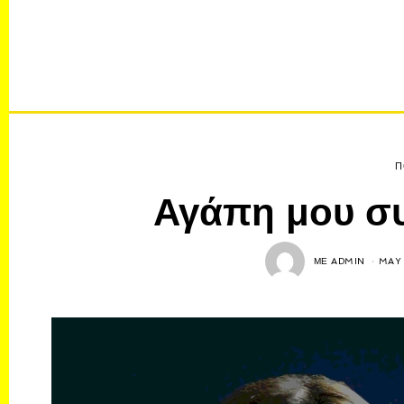
Π
Αγάπη μου συ
ΜΕ
ADMIN
MAY 