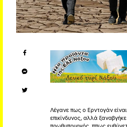
Λέγανε πως ο Ερντογάν είναι 
επικίνδυνος, αλλά ξαναβγήκε
πρωθυπουργός, ππως ευθύνετα