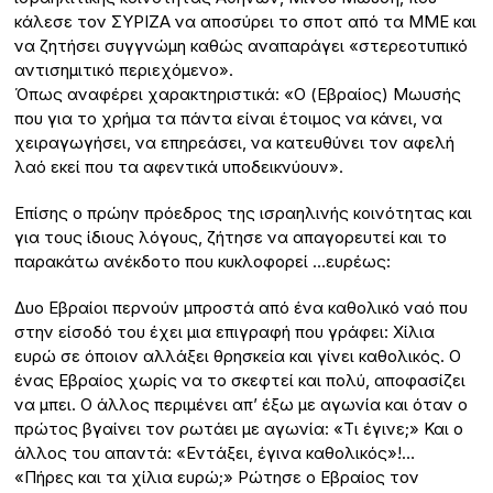
κάλεσε τον ΣΥΡΙΖΑ να αποσύρει το σποτ από τα ΜΜΕ και
να ζητήσει συγγνώμη καθώς αναπαράγει «στερεοτυπικό
αντισημιτικό περιεχόμενο».
Όπως αναφέρει χαρακτηριστικά: «Ο (Εβραίος) Μωυσής
που για το χρήμα τα πάντα είναι έτοιμος να κάνει, να
χειραγωγήσει, να επηρεάσει, να κατευθύνει τον αφελή
λαό εκεί που τα αφεντικά υποδεικνύουν».
Επίσης ο πρώην πρόεδρος της ισραηλινής κοινότητας και
για τους ίδιους λόγους, ζήτησε να απαγορευτεί και το
παρακάτω ανέκδοτο που κυκλοφορεί …ευρέως:
Δυο Εβραίοι περνούν μπροστά από ένα καθολικό ναό που
στην είσοδό του έχει μια επιγραφή που γράφει: Χίλια
ευρώ σε όποιον αλλάξει θρησκεία και γίνει καθολικός. Ο
ένας Εβραίος χωρίς να το σκεφτεί και πολύ, αποφασίζει
να μπει. Ο άλλος περιμένει απ’ έξω με αγωνία και όταν ο
πρώτος βγαίνει τον ρωτάει με αγωνία: «Τι έγινε;» Και ο
άλλος του απαντά: «Εντάξει, έγινα καθολικός»!…
«Πήρες και τα χίλια ευρώ;» Ρώτησε ο Εβραίος τον