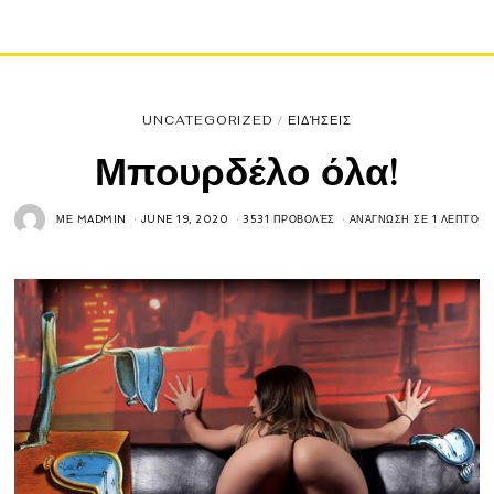
UNCATEGORIZED
/
ΕΙΔΉΣΕΙΣ
Μπουρδέλο όλα!
ΜΕ
MADMIN
JUNE 19, 2020
3531 ΠΡΟΒΟΛΈΣ
ΑΝΆΓΝΩΣΗ ΣΕ 1 ΛΕΠΤΌ