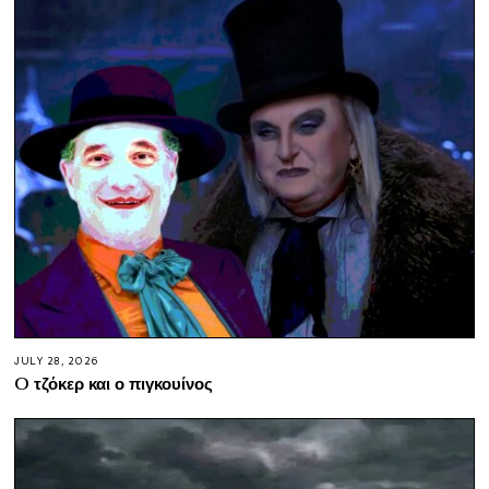
JULY 28, 2026
O τζόκερ και ο πιγκουίνος