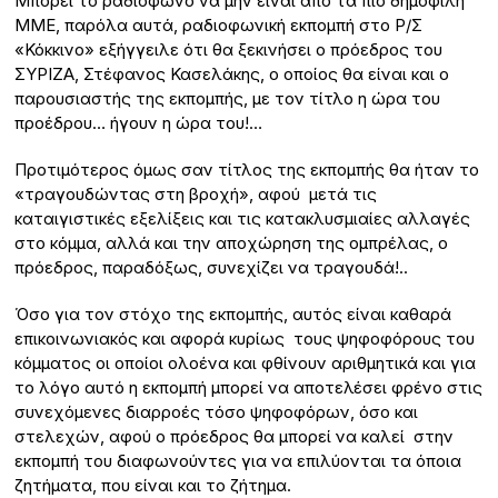
Μπορεί το ραδιόφωνο να μην είναι από τα πιο δημοφιλή
ΜΜΕ, παρόλα αυτά, ραδιοφωνική εκπομπή στο Ρ/Σ
«Κόκκινο» εξήγγειλε ότι θα ξεκινήσει ο πρόεδρος του
ΣΥΡΙΖΑ, Στέφανος Κασελάκης, ο οποίος θα είναι και ο
παρουσιαστής της εκπομπής, με τον τίτλο η ώρα του
προέδρου… ήγουν η ώρα του!…
Προτιμότερος όμως σαν τίτλος της εκπομπής θα ήταν το
«τραγουδώντας στη βροχή», αφού μετά τις
καταιγιστικές εξελίξεις και τις κατακλυσμιαίες αλλαγές
στο κόμμα, αλλά και την αποχώρηση της ομπρέλας, ο
πρόεδρος, παραδόξως, συνεχίζει να τραγουδά!..
Όσο για τον στόχο της εκπομπής, αυτός είναι καθαρά
επικοινωνιακός και αφορά κυρίως τους ψηφοφόρους του
κόμματος οι οποίοι ολοένα και φθίνουν αριθμητικά και για
το λόγο αυτό η εκπομπή μπορεί να αποτελέσει φρένο στις
συνεχόμενες διαρροές τόσο ψηφοφόρων, όσο και
στελεχών, αφού ο πρόεδρος θα μπορεί να καλεί στην
εκπομπή του διαφωνούντες για να επιλύονται τα όποια
ζητήματα, που είναι και το ζήτημα.