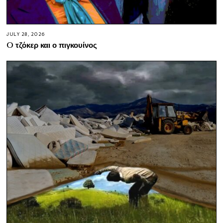
JULY 28, 2026
O τζόκερ και ο πιγκουίνος