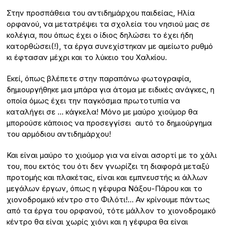
Στην προσπάθεια του αντιδημάρχου παιδείας, Ηλία
ορφανού, να μετατρέψει τα σχολεία του νησιού μας σε
κολέγια, που όπως έχει ο ίδιος δηλώσει το έχει ήδη
κατορθώσει(!), τα έργα συνεχίστηκαν με αμείωτο ρυθμό
κι έφτασαν μέχρι και το λύκειο του Χαλκίου.
Εκεί, όπως βλέπετε στην παραπάνω φωτογραφία,
δημιουργήθηκε μια μπάρα για άτομα με ειδικές ανάγκες, η
οποία όμως έχει την παγκόσμια πρωτοτυπία να
καταλήγει σε … κάγκελα! Μόνο με μαύρο χιούμορ θα
μπορούσε κάποιος να προσεγγίσει αυτό το δημιούργημα
του αρμόδιου αντιδημάρχου!
Και είναι μαύρο το χιούμορ για να είναι ασορτί με το χάλι
του, που εκτός του ότι δεν γνωρίζει τη διαφορά μεταξύ
προτομής και πλακέτας, είναι και εμπνευστής κι άλλων
μεγάλων έργων, όπως η γέφυρα Νάξου-Πάρου και το
χιονοδρομικό κέντρο στο Φιλότι!… Αν κρίνουμε πάντως
από τα έργα του ορφανού, τότε μάλλον το χιονοδρομικό
κέντρο θα είναι χωρίς χιόνι και η γέφυρα θα είναι