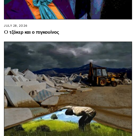
JULY 28, 2026
O τζόκερ και ο πιγκουίνος