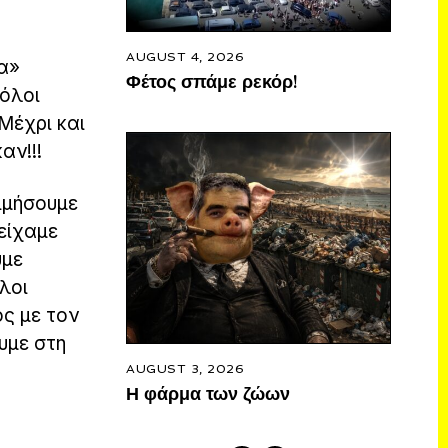
AUGUST 4, 2026
ρα»
Φέτος σπάμε ρεκόρ!
 όλοι
Μέχρι και
αν!!!
τιμήσουμε
 είχαμε
υμε
λοι
ος με τον
υμε στη
AUGUST 3, 2026
Η φάρμα των ζώων