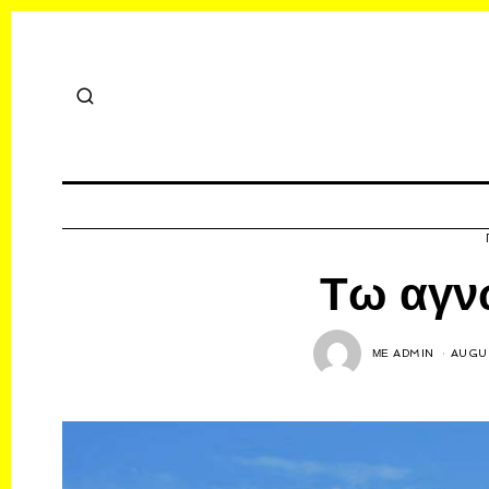
Τω αγν
ΜΕ
ADMIN
AUGUS