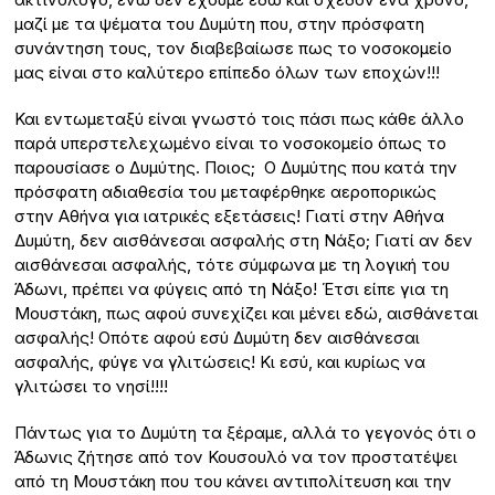
μαζί με τα ψέματα του Δυμύτη που, στην πρόσφατη
συνάντηση τους, τον διαβεβαίωσε πως το νοσοκομείο
μας είναι στο καλύτερο επίπεδο όλων των εποχών!!!
Και εντωμεταξύ είναι γνωστό τοις πάσι πως κάθε άλλο
παρά υπερστελεχωμένο είναι το νοσοκομείο όπως το
παρουσίασε ο Δυμύτης. Ποιος; Ο Δυμύτης που κατά την
πρόσφατη αδιαθεσία του μεταφέρθηκε αεροπορικώς
στην Αθήνα για ιατρικές εξετάσεις! Γιατί στην Αθήνα
Δυμύτη, δεν αισθάνεσαι ασφαλής στη Νάξο; Γιατί αν δεν
αισθάνεσαι ασφαλής, τότε σύμφωνα με τη λογική του
Άδωνι, πρέπει να φύγεις από τη Νάξο! Έτσι είπε για τη
Μουστάκη, πως αφού συνεχίζει και μένει εδώ, αισθάνεται
ασφαλής! Οπότε αφού εσύ Δυμύτη δεν αισθάνεσαι
ασφαλής, φύγε να γλιτώσεις! Κι εσύ, και κυρίως να
γλιτώσει το νησί!!!!
Πάντως για το Δυμύτη τα ξέραμε, αλλά το γεγονός ότι ο
Άδωνις ζήτησε από τον Κουσουλό να τον προστατέψει
από τη Μουστάκη που του κάνει αντιπολίτευση και την