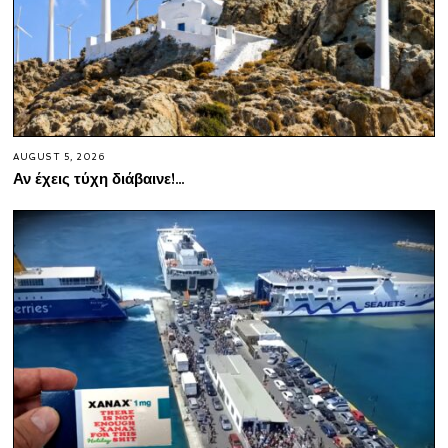
AUGUST 5, 2026
Αν έχεις τύχη διάβαινε!…