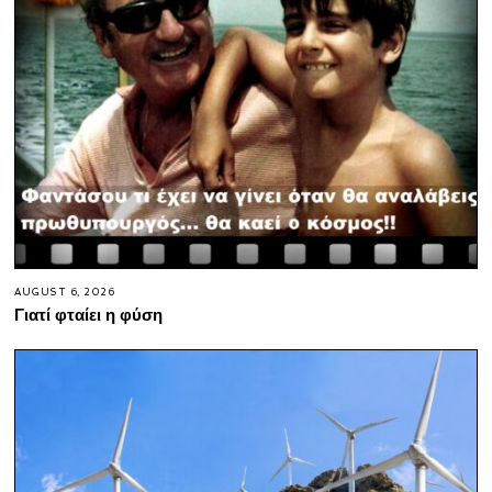
AUGUST 6, 2026
Γιατί φταίει η φύση