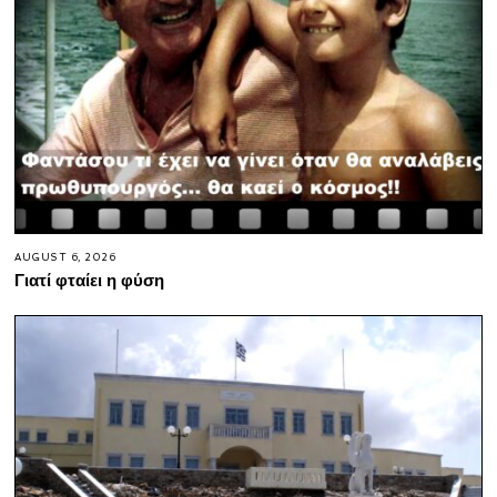
AUGUST 6, 2026
Γιατί φταίει η φύση