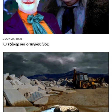
JULY 28, 2026
O τζόκερ και ο πιγκουίνος