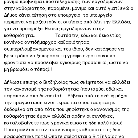
μόνιμο πρόβλημα υποστελέχωσης των εργαζόμενων
στην καθαριότητα, παραμένει μόνιμο και αυτό γιατί ενώ ο
Δήμος κάνει αίτηση στο υπουργείο, το υπουργείο
περιμένει να μαζευτούν οι αιτήσεις από όλη την Ελλάδα,
για να προκηρύξει θέσεις εργαζομένων στην
καθαριότητα… Τουτέστιν, εδώ και δεκαετίες
κανένας αντιδήμαρχος καθαριότητας,
συμπεριλαμβανομένου και του ίδιου, δεν κατάφερε να
βρει τρόπο να ξεπεράσει τη γραφειοκρατία και να
φροντίσει να προσλάβει εγκαίρως προσωπικό, ώστε να
μη βρωμάει ο τόπος!!!
Δήλωσε επίσης ο Βιτζηλαίος πως σκέφτεται να αλλάζει
τον κανονισμό της καθαριότητας (που ισχύει εδώ και
παραπάνω από δεκαετία)!… Βέβαια από τη σκέψη μέχρι
την πραγμάτωση είναι τεράστια απόσταση και με
δεδομένο ότι από τότε που ψηφίστηκε ο κανονισμός της
καθαριότητας έχουν αλλάξει άρδην οι συνθήκες,
καταλαβαίνετε πως χρονικά είμαστε ήδη πολύ πίσω!
Πόσο μάλλον όταν ο κανονισμός καθαριότητας δεν
εφαρμόστηκε ποτέ! Οπότε σκέφτεται ο Βιτζηλαίος να