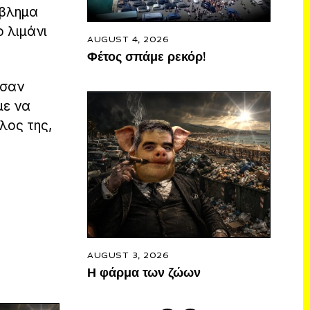
όβλημα
ο λιμάνι
AUGUST 4, 2026
Φέτος σπάμε ρεκόρ!
 σαν
με να
λος της,
AUGUST 3, 2026
Η φάρμα των ζώων