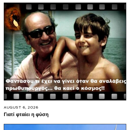
AUGUST 6, 2026
Γιατί φταίει η φύση