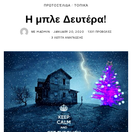
ΠΡΩΤΟΣΈΛΙΔΑ
/
ΤΟΠΙΚΆ
Η μπλε Δευτέρα!
ΜΕ
MADMIN
JANUARY 20, 2020
1331 ΠΡΟΒΟΛΈΣ
3 ΛΕΠΤΆ ΑΝΆΓΝΩΣΗΣ