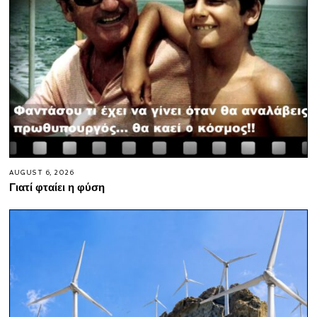
AUGUST 6, 2026
Γιατί φταίει η φύση