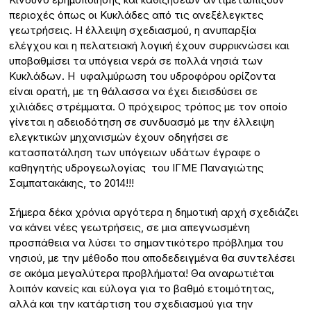
περιοχές όπως οι Κυκλάδες από τις ανεξέλεγκτες
γεωτρήσεις. Η
έλλειψη σχεδιασμού
, η
ανυπαρξία
ελέγχου
και η
πελατειακή λογική
έχουν συρρικνώσει και
υποβαθμίσει τα υπόγεια νερά σε πολλά νησιά των
Κυκλάδων. Η
υφαλμύρωση
του υδροφόρου ορίζοντα
είναι ορατή, με τη θάλασσα να έχει διεισδύσει σε
χιλιάδες στρέμματα. Ο πρόχειρος τρόπος με τον οποίο
γίνεται η αδειοδότηση σε συνδυασμό με την έλλειψη
ελεγκτικών μηχανισμών έχουν οδηγήσει σε
κατασπατάληση των υπόγειων υδάτων έγραφε ο
καθηγητής υδρογεωλογίας του ΙΓΜΕ Παναγιώτης
Σαμπατακάκης, το 2014!!!
Σήμερα δέκα χρόνια αργότερα η δημοτική αρχή σχεδιάζει
να κάνει νέες γεωτρήσεις, σε μια απεγνωσμένη
προσπάθεια να λύσει το σημαντικότερο πρόβλημα του
νησιού, με την μέθοδο που αποδεδειγμένα θα συντελέσει
σε ακόμα μεγαλύτερα προβλήματα! Θα αναρωτιέται
λοιπόν κανείς και εύλογα για το βαθμό ετοιμότητας,
αλλά και την κατάρτιση του σχεδιασμού για την