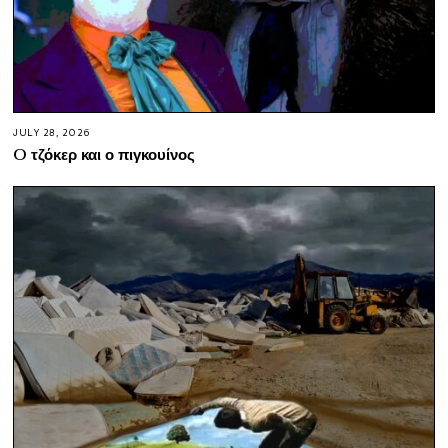
JULY 28, 2026
O τζόκερ και ο πιγκουίνος