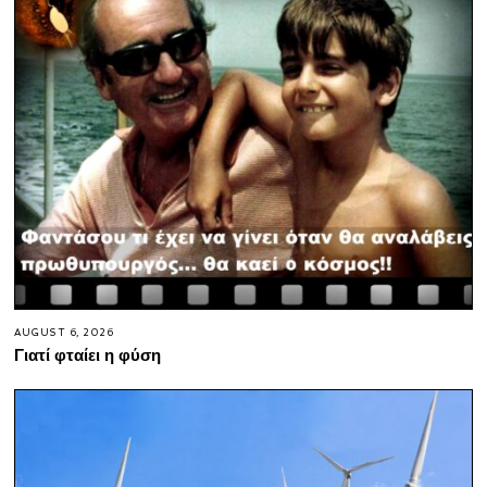
AUGUST 6, 2026
Γιατί φταίει η φύση