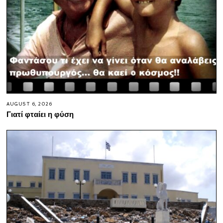
AUGUST 6, 2026
Γιατί φταίει η φύση