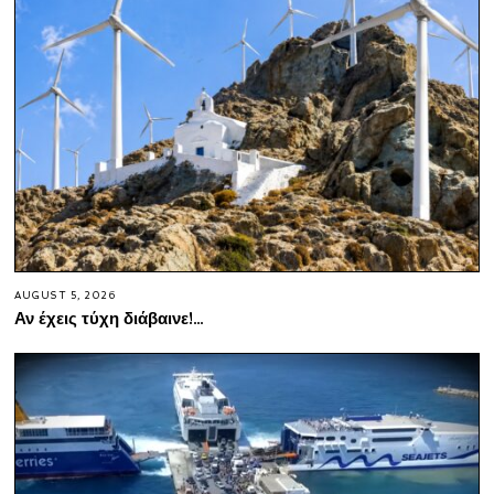
AUGUST 5, 2026
Αν έχεις τύχη διάβαινε!…