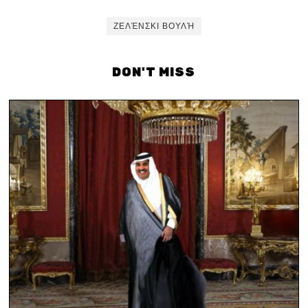
ΖΕΛΈΝΣΚΙ ΒΟΥΛΉ
DON'T MISS