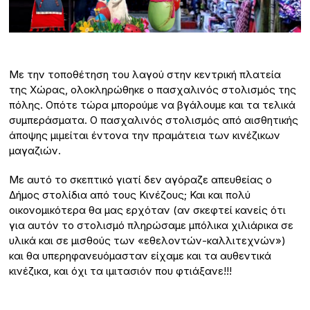
Με την τοποθέτηση του λαγού στην κεντρική πλατεία
της Χώρας, ολοκληρώθηκε ο πασχαλινός στολισμός της
πόλης. Οπότε τώρα μπορούμε να βγάλουμε και τα τελικά
συμπεράσματα. Ο πασχαλινός στολισμός από αισθητικής
άποψης μιμείται έντονα την πραμάτεια των κινέζικων
μαγαζιών.
Με αυτό το σκεπτικό γιατί δεν αγόραζε απευθείας ο
Δήμος στολίδια από τους Κινέζους; Και και πολύ
οικονομικότερα θα μας ερχόταν (αν σκεφτεί κανείς ότι
για αυτόν το στολισμό πληρώσαμε μπόλικα χιλιάρικα σε
υλικά και σε μισθούς των «εθελοντών-καλλιτεχνών»)
και θα υπερηφανευόμασταν είχαμε και τα αυθεντικά
κινέζικα, και όχι τα ιμιτασιόν που φτιάξανε!!!