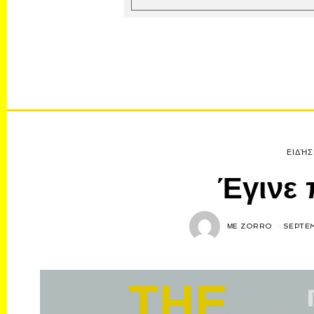
ΕΙΔΉΣ
Έγινε 
ΜΕ
ZORRO
SEPTEM