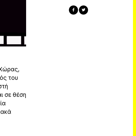
 Χώρας,
τός του
στή
αι σε θέση
ία
ιακά