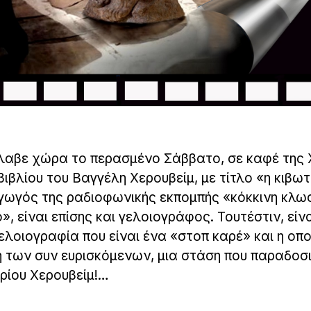
λαβε χώρα το περασμένο Σάββατο, σε καφέ της
βιβλίου του Βαγγέλη Χερουβείμ, με τίτλο «η κιβω
γωγός της ραδιοφωνικής εκπομπής «κόκκινη κλω
», είναι επίσης και γελοιογράφος. Τουτέστιν, είν
ελοιογραφία που είναι ένα «στοπ καρέ» και η οπο
η των συν ευρισκόμενων, μια στάση που παραδοσ
υρίου Χερουβείμ!…