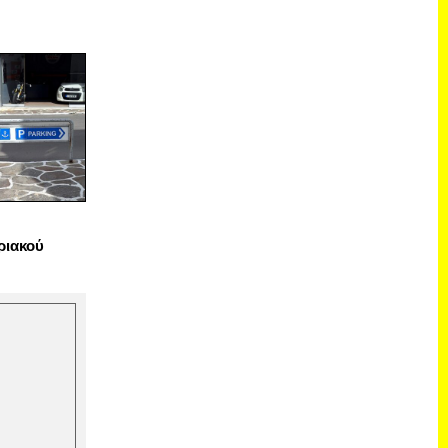
ριακού