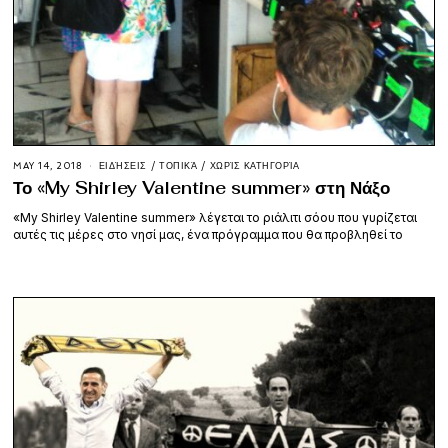
MAY 14, 2018
ΕΙΔΉΣΕΙΣ
/
ΤΟΠΙΚΆ
/
ΧΩΡΊΣ ΚΑΤΗΓΟΡΊΑ
Το «My Shirley Valentine summer» στη Νάξο
«My Shirley Valentine summer» λέγεται το ριάλιτι σόου που γυρίζεται
αυτές τις μέρες στο νησί μας, ένα πρόγραμμα που θα προβληθεί το