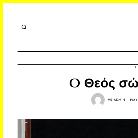
Π
O Θεός σώζ
ΜΕ
ADMIN
MAY