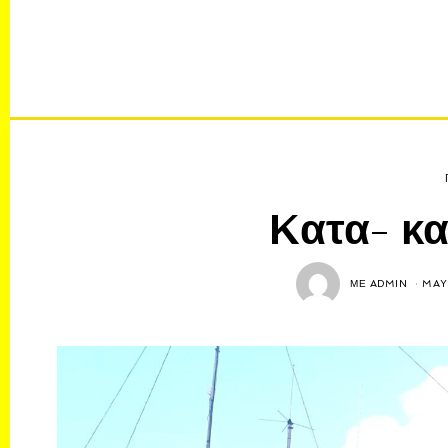
Kατα- κα
ΜΕ
ADMIN
MAY