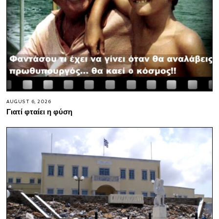
AUGUST 6, 2026
Γιατί φταίει η φύση