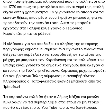
όπου η αφηγήτρια μας πληροφορεί πως η στολή είναι από
το 1770 και πως τα μαντηλάκια που είναι γεμάτη η στολή,
είχαν διπλή χρησιμότητα. Τα γυρνούσαν ανάποδα και τα
έκαναν θήκες, όπου μέσα τους έκρυβαν μπαρούτι, για να
τροφοδοτούν την επανάσταση. Αυτό το μπαρούτι
ερχόταν στη Γαλήνη κάθε χρόνο ο Γεώργιος
Καραϊσκάκης και το μάζευε!
Η «Μάσκα» για να αποδείξει το αληθές της ιστορικής
περιγραφής δημοσιεύει σήμερα ένα άγνωστο πίνακα που
δείχνει τον κορδελάτο να τροφοδοτεί, εν τω μέσω της
μάχης, με μπαρούτι τον Καραϊσκάκη και τα παλικάρια του.
Επίσης είναι γνωστό το δημοτικό τραγούδι που έλεγαν οι
κάτοικοι της Γαλήνης «Για σένα Καραϊσκο, μέχρι μπαρούτι
θα σου βρίσκω» Τέλος σύμφωνα με ανεπιβεβαίωτες
πληροφορίες ο Παπαφλέσσας ψώνιζε μπαρούτι από τις
Τρίποδες!
Τα παραπάνω καλό θα ήταν ο Δήμος Νάξου και μικρών
Κυκλάδων να τα συμπεριλάβει στα επόμενα βιντεάκια
που θα ανεβάσει στο You Τube, ώστε να διανθίσουμε