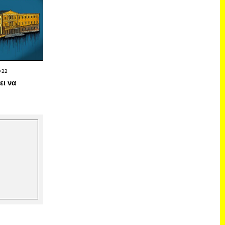
022
ει να