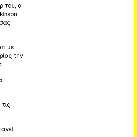
ρ του, ο
kinson
 σας
τι με
ρίας την
:
α
 τις
τάνε!