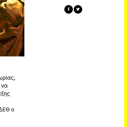
ωρίας,
 να
έξης
 ΔΕΘ ο