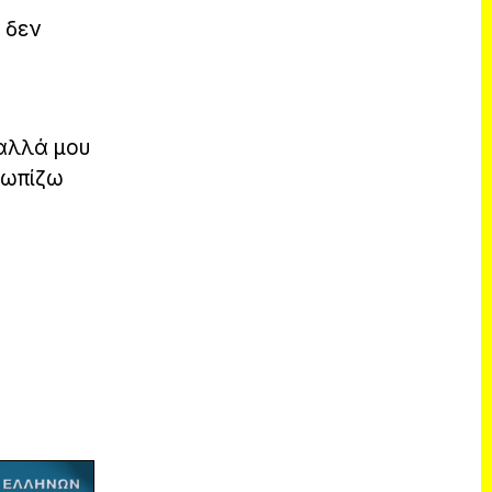
 δεν
 αλλά μου
τωπίζω