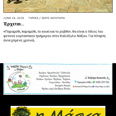
JUNE 24, 2025
ΤΟΠΙΚΆ
/
ΧΩΡΊΣ ΚΑΤΗΓΟΡΊΑ
Έρχεται…
«Παραμύθι, παραμύθι, το κουκί και το ρεβίθι», θα είναι ο τίτλος του
φετινού εορταστικού τριήμερου στον Καλόξυλο Νάξου. Για τέταρτη
συνεχόμενη χρονιά,