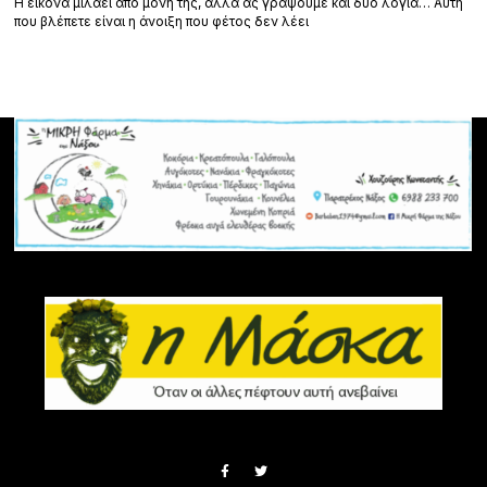
Η εικόνα μιλάει από μόνη της, αλλά ας γράψουμε και δυο λόγια… Αυτή
που βλέπετε είναι η άνοιξη που φέτος δεν λέει