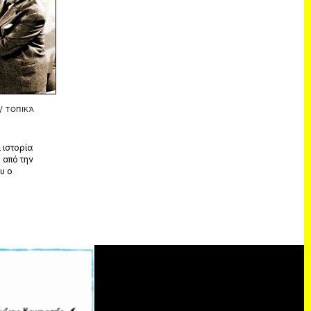
/
ΤΟΠΙΚΆ
 ιστορία
 από την
υ ο