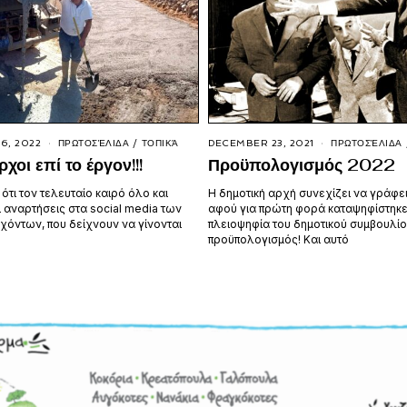
6, 2022
ΠΡΩΤΟΣΈΛΙΔΑ
/
ΤΟΠΙΚΆ
DECEMBER 23, 2021
ΠΡΩΤΟΣΈΛΙΔΑ
χοι επί το έργον!!!
Προϋπολογισμός 2022
 ότι τον τελευταίο καιρό όλο και
Η δημοτική αρχή συνεχίζει να γράφει
ι αναρτήσεις στα social media των
αφού για πρώτη φορά καταψηφίστηκε
χόντων, που δείχνουν να γίνονται
πλειοψηφία του δημοτικού συμβουλίο
προϋπολογισμός! Και αυτό