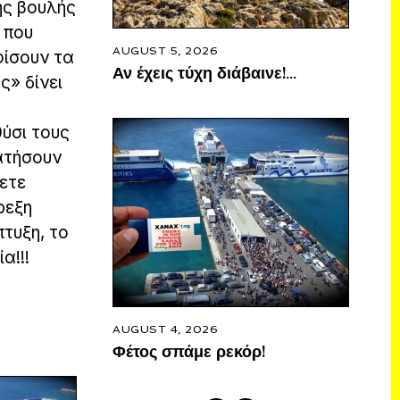
ης βουλής
 που
AUGUST 5, 2026
φίσουν τα
Αν έχεις τύχη διάβαινε!…
ς» δίνει
θύσι τους
ατήσουν
ρετε
ρεξη
πτυξη, το
α!!!
AUGUST 4, 2026
Φέτος σπάμε ρεκόρ!