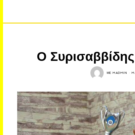
Ο Συρισαββίδης 
ΜΕ
MADMIN
M