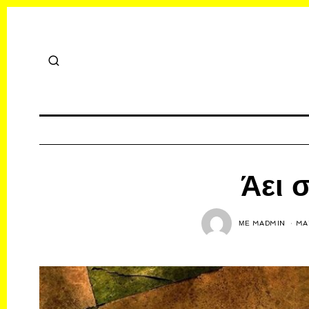
Άει 
ΜΕ
MADMIN
MAY