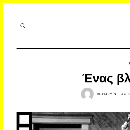
Ένας βλ
ΜΕ
MADMIN
OCTO