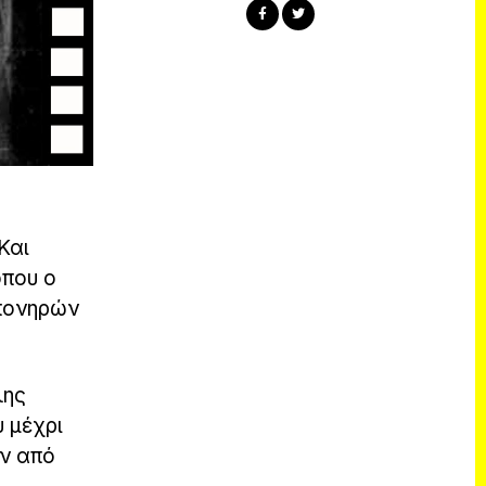
Και
όπου ο
 πονηρών
λης
 μέχρι
υν από