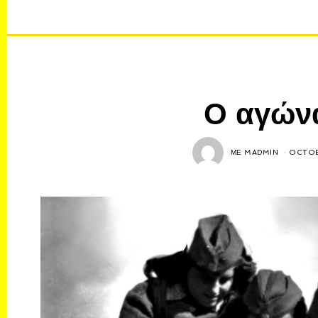
Ο αγώνα
ΜΕ
MADMIN
OCTOB