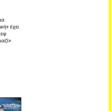
μα
κή» έχει
ζεφ
μαζί»