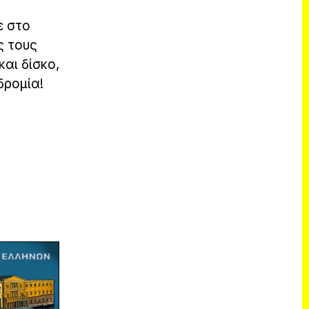
ε στο
ς τους
αι δίσκο,
δρομία!