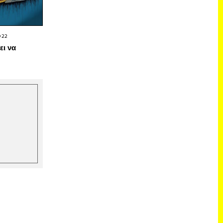
022
ει να