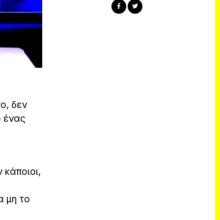
ο, δεν
ο ένας
 κάποιοι,
α μη το