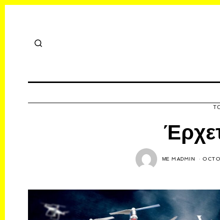
Τ
Έρχετ
ΜΕ
MADMIN
OCTOB