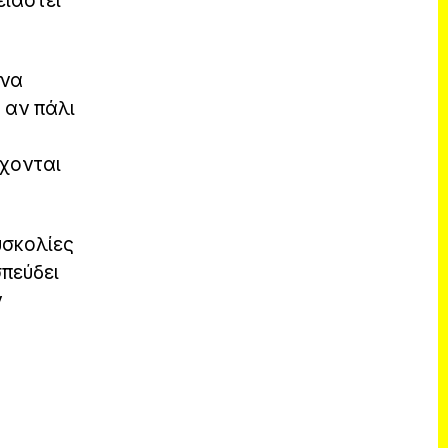
ειαστεί
 να
 αν πάλι
ρχονται
υσκολίες
πεύδει
ν