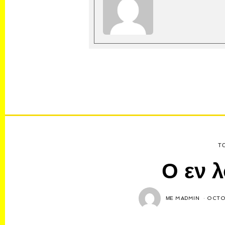
Τ
Ο εν 
ΜΕ
MADMIN
OCTOB