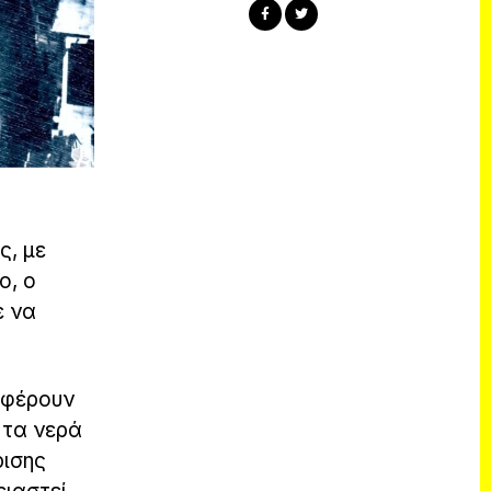
ς, με
ο, ο
ε να
αφέρουν
 τα νερά
ρισης