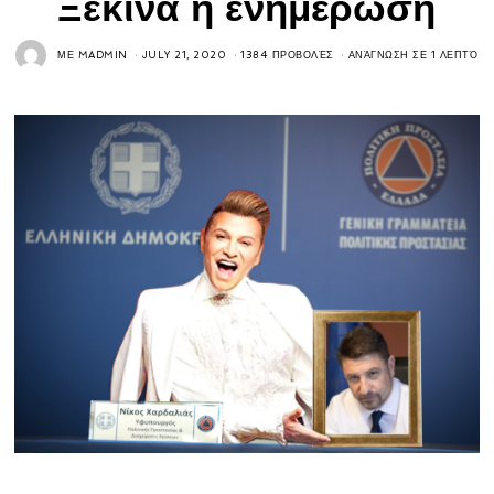
Ξεκινά η ενημέρωση
ΜΕ
MADMIN
JULY 21, 2020
1384 ΠΡΟΒΟΛΈΣ
ΑΝΆΓΝΩΣΗ ΣΕ 1 ΛΕΠΤΌ