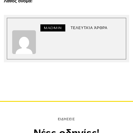
Λάθος όνομα!
MADMIN
ΤΕΛΕΥΤΑΊΑ ΆΡΘΡΑ
ΕΙΔΉΣΕΙΣ
Νέες οδηγίες!