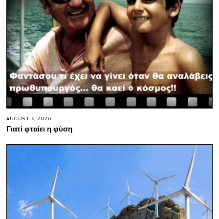
AUGUST 6, 2026
Γιατί φταίει η φύση