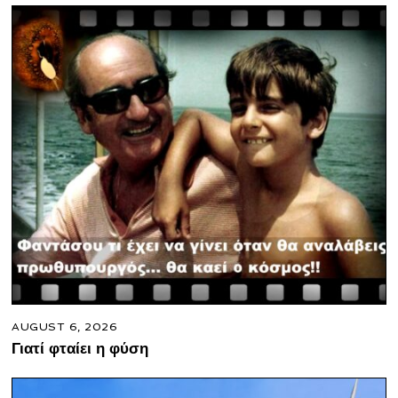
AUGUST 6, 2026
Γιατί φταίει η φύση