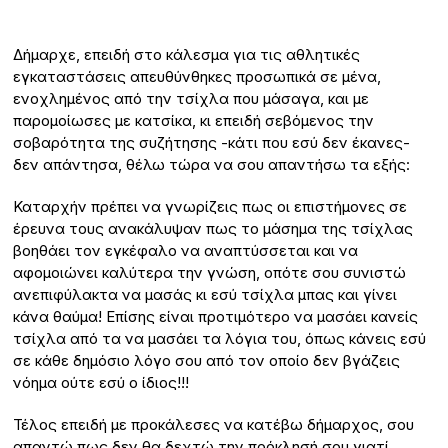
Δήμαρχε, επειδή στο κάλεσμα για τις αθλητικές
εγκαταστάσεις απευθύνθηκες προσωπικά σε μένα,
ενοχλημένος από την τσίχλα που μάσαγα, και με
παρομοίωσες με κατσίκα, κι επειδή σεβόμενος την
σοβαρότητα της συζήτησης -κάτι που εσύ δεν έκανες-
δεν απάντησα, θέλω τώρα να σου απαντήσω τα εξής:
Καταρχήν πρέπει να γνωρίζεις πως οι επιστήμονες σε
έρευνα τους ανακάλυψαν πως το μάσημα της τσίχλας
βοηθάει τον εγκέφαλο να αναπτύσσεται και να
αφομοιώνει καλύτερα την γνώση, οπότε σου συνιστώ
ανεπιφύλακτα να μασάς κι εσύ τσίχλα μπας και γίνει
κάνα θαύμα! Επίσης είναι προτιμότερο να μασάει κανείς
τσίχλα από τα να μασάει τα λόγια του, όπως κάνεις εσύ
σε κάθε δημόσιο λόγο σου από τον οποίο δεν βγάζεις
νόημα ούτε εσύ ο ίδιος!!!
Τέλος επειδή με προκάλεσες να κατέβω δήμαρχος, σου
απαντώ πως δεν θα δεχτώ την πρόκλησή σου γιατί