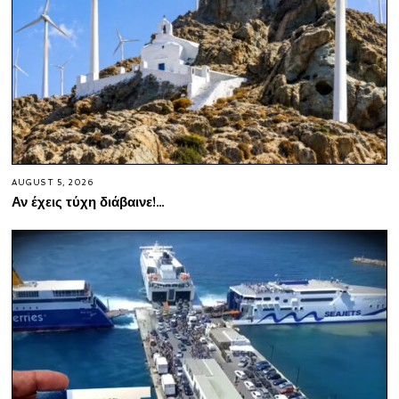
AUGUST 5, 2026
Αν έχεις τύχη διάβαινε!…