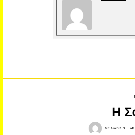
Η Σ
ΜΕ
MADMIN
AP