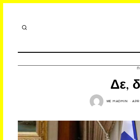
Π
Δε, 
ΜΕ
MADMIN
APRI