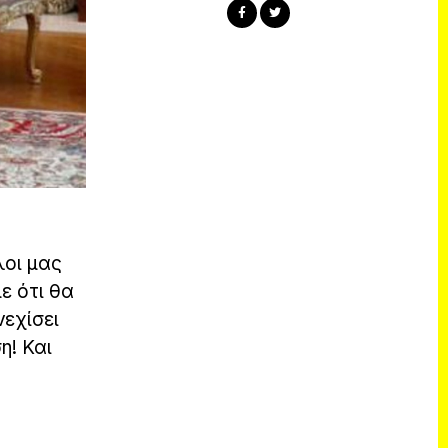
λοι μας
ε ότι θα
νεχίσει
η! Και