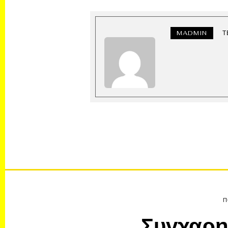
MADMIN
Τ
Π
Συγχαρη