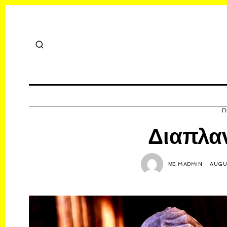
Π
Διαπλαν
ΜΕ
MADMIN
AUGUS