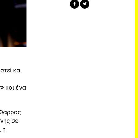
στεί και
» και ένα
 θάρρος
ύνης σε
 η