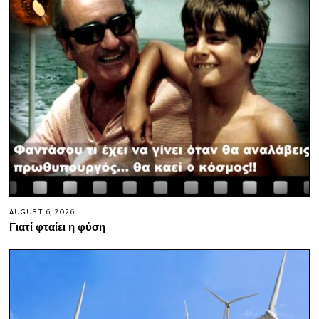
AUGUST 6, 2026
Γιατί φταίει η φύση