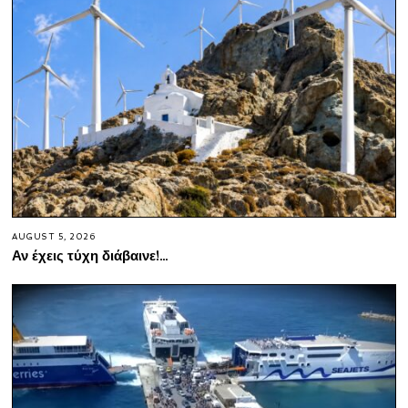
AUGUST 5, 2026
Αν έχεις τύχη διάβαινε!…