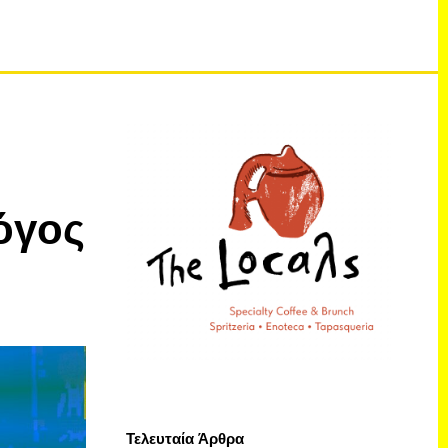
όγος
Τελευταία Άρθρα