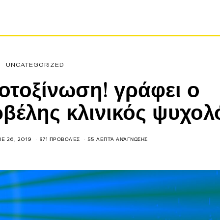
UNCATEGORIZED
οτοξίνωση! γράφει ο
βέλης κλινικός ψυχολ
E 26, 2019
871 ΠΡΟΒΟΛΈΣ
55 ΛΕΠΤΆ ΑΝΆΓΝΩΣΗΣ