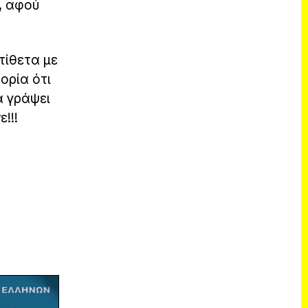
, αφού
τίθετα με
τορία ότι
α γράψει
!!!