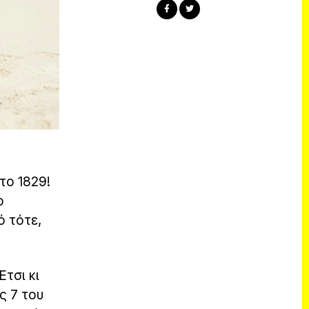
το 1829!
ο
ό τότε,
Έτσι κι
ς 7 του