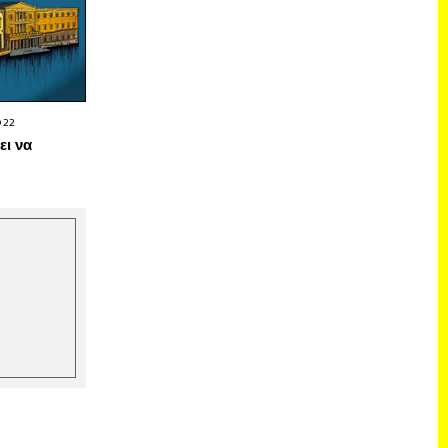
022
ει να