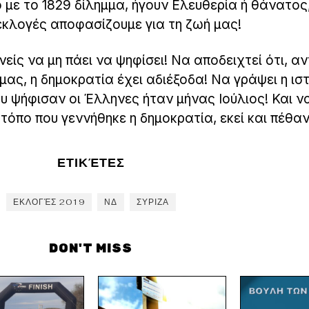
ο με το 1829 δίλημμα, ήγουν Ελευθερία ή θάνατος
 εκλογές αποφασίζουμε για τη ζωή μας!
είς να μη πάει να ψηφίσει! Να αποδειχτεί ότι, αν
 μας, η δημοκρατία έχει αδιέξοδα! Να γράψει η ισ
υ ψήφισαν οι Έλληνες ήταν μήνας Ιούλιος! Και ν
τόπο που γεννήθηκε η δημοκρατία, εκεί και πέθανε
ΕΤΙΚΈΤΕΣ
ΕΚΛΟΓΈΣ 2019
ΝΔ
ΣΥΡΙΖΑ
DON'T MISS