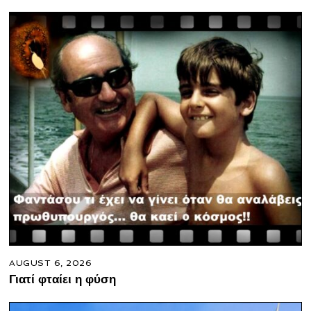
AUGUST 6, 2026
Γιατί φταίει η φύση