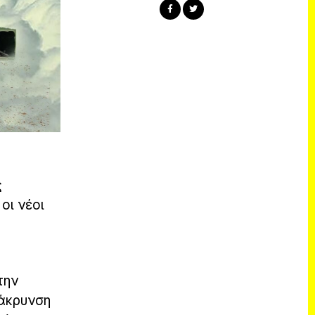
ς
οι νέοι
την
μάκρυνση