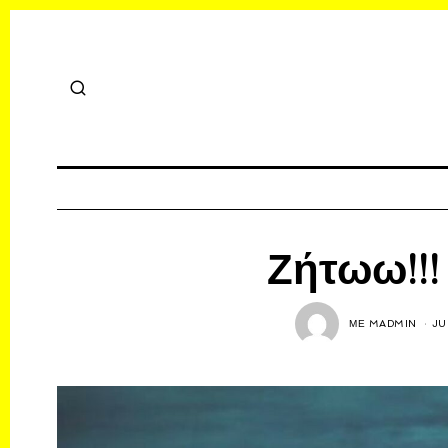
Ζήτωω!!!
ΜΕ
MADMIN
JU