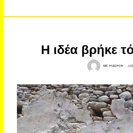
Η ιδέα βρήκε τ
ΜΕ
MADMIN
JU