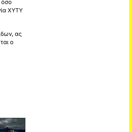
, όσο
γία ΧΥΤΥ
άδων, ας
ται ο