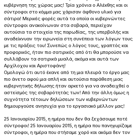
κυβέρνηση της χώρας μας! Τρία χρόνια ο Αλέκθης και οι
σύντροφοι στο κόμμα μας χάρισαν άφθονο υλικό για
σάτιρα! Μερικές φορές αυτά τα οποία οι κυβερνώντες
σύντροφοι ανακοίνωναν στα σοβαρά, περιείχαν
αυτούσια τα στοιχεία της παρωδίας, της υπερβολής και
αναδείκνυαν την ειρωνεία στη συνέπεια των λόγων τους
με τις πράξεις του! Συνεπώς ο λόγος τους, γραπτός και
προφορικός, ήταν πιο σατιρικός από ότι θα μπορούσε να
συλλάβουν τα σατιρικά μυαλά, ακόμα και αυτά των
Αρχίλοχου και Αριστοφάνη!
Ομολογώ ότι αυτό έκανε από τη μια πλευρά το έργο μας
πιο άνετο αφού μια απλή και αυτούσια παράθεση μιας
κυβερνητικής δήλωσης ήταν αρκετό για να αναδειχθεί ο
αστεϊσμός της σοβαρότητάς των! Από την άλλη όμως η
συχνότητα τέτοιων δηλώσεων των κυβερνώντων
δημιουργούσε ανησυχία για το εργασιακό μέλλον μας!
25 Ιανουαρίου 2015, η ημέρα που δεν θα ξεχάσουμε ποτέ
σύντροφοι! 25 Ιανουαρίου 2015, η ημέρα που πανηγυρίζαμε
σύντροφοι, η ημέρα που στήσαμε χορό και ακόμα δεν τον