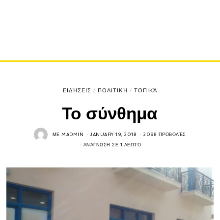
ΕΙΔΉΣΕΙΣ
/
ΠΟΛΙΤΙΚΉ
/
ΤΟΠΙΚΆ
Το σύνθημα
ΜΕ
MADMIN
JANUARY 19, 2018
2098 ΠΡΟΒΟΛΈΣ
ΑΝΆΓΝΩΣΗ ΣΕ 1 ΛΕΠΤΌ