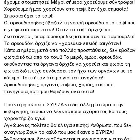
έχουμε σταματήσει! Μέχρι σήμερα χορεύουμε σύντροφοι!
Χορεύουμε ή μας χορεύουν στο ταψί δεν έχει σημασία!
Σημασία έχει το ταψί!
Οι αρκουδιάρηδες έβαζαν τη νεαρή αρκούδα στο ταψί που
είχε φωτιά από κάτω! Όταν το ταψί άρχιζε να
ζεσταίνεται, οι αρκουδιάρηδες κτυπούσαν το ταμπούρλο!
Το αρκουδάκι άρχιζε να «χορεύει» επειδή καιγόταν!
Κάποια ημέρα, μετά από πολλές προσπάθειες, δεν έβαζαν
φωτιά κάτω από το ταψί! Το μικρό, όμως, αρκουδάκι
ακούγοντας τα όργανα άρχιζε να χορεύει και χωρίς τη
φωτιά διότι είχε συνδυάσει τον ήχο των οργάνων με το
κάψιμο! Τότε ήταν έτοιμο για τα πανηγύρια!
Αρκουδιάρηδες, όργανα, κάψιμο, χορός, ταψί και
πανηγύρια, κάτι μου θυμίζουν όλα αυτά!
Που να μη σώσει ο ΣΥΡΙΖΑ να δει άλλη μια ώρα στην
κυβέρνηση, ακούω να λένε κάποιοι αχάριστοι, θα τους
χαρακτήριζα εγώ!
Αγνώμονες πολίτες θα έλεγα επίσης! Άνθρωποι που δεν
αναγνωρίζουν το καλό που μας έκανε ο ΣΥΡΙΖΑ!
Άνθρωποι που δεν αισθάνονται ευγνωμοσύνη για το ότι