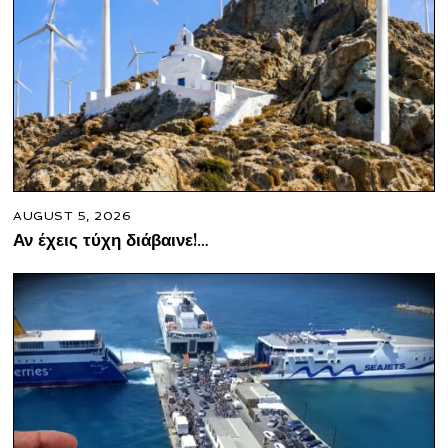
AUGUST 5, 2026
Αν έχεις τύχη διάβαινε!…