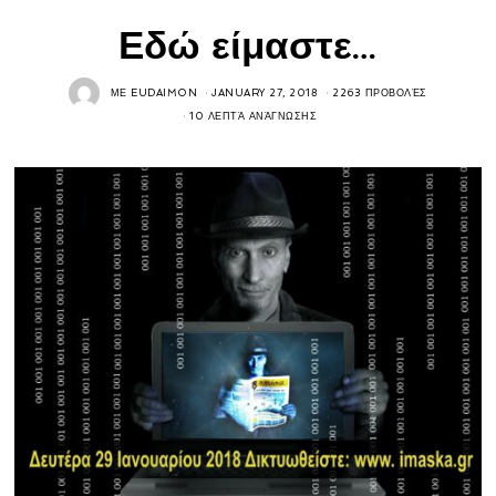
Εδώ είμαστε…
ΜΕ
EUDAIMON
JANUARY 27, 2018
2263 ΠΡΟΒΟΛΈΣ
10 ΛΕΠΤΆ ΑΝΆΓΝΩΣΗΣ