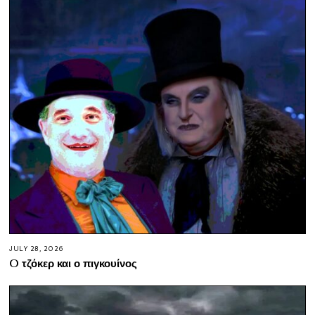
JULY 28, 2026
O τζόκερ και ο πιγκουίνος