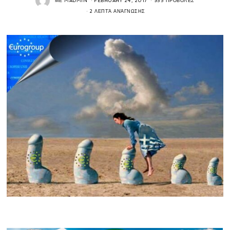
ΜΕ
MADMIN
FEBRUARY 24, 2017
935 ΠΡΟΒΟΛΈΣ
2 ΛΕΠΤΆ ΑΝΆΓΝΩΣΗΣ