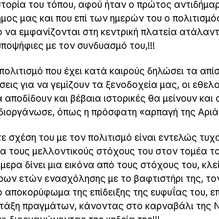
στορία του τόπου, αφού ήταν ο πρώτος αντιδήμα
ήμος μας και που επί των ημερών του ο πολιτισμό
ο να εμφανίζονται στη κεντρική πλατεία ατάλαν
ποψήφιες με τον συνδυασμό του,!!!
πολιτισμό που έχει κατά καιρούς δηλώσει τα απί
εις για να γεμίζουν τα ξενοδοχεία μας, οι εθελ
 αποδίδουν και βέβαια ιστορικές θα μείνουν και 
 διοργάνωσε, όπως η πρόσφατη «αρπαγή της Αριάδ
 σχέση του με τον πολιτισμό είναι εντελώς τυχα
για τους μελλοντικούς στόχους του στον τομέα τ
μερα δίνει μια εικόνα από τους στόχους του, κλ
ων ετών ενασχόλησης με το βαφτιστήρι της, το
αποκορύφωμα της επίδειξης της ευφυΐας του, επ
 τάξη πραγμάτων, κάνοντας στο καρναβάλι της 