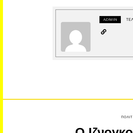
ADMIN
ΤΕ
ΠΟΛΙΤ
Ο Ιζνογκο