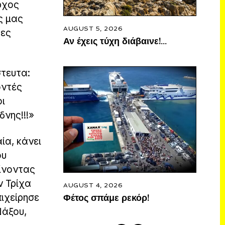
ρχος
ς μας
AUGUST 5, 2026
τες
Αν έχεις τύχη διάβαινε!…
στευτα:
οντές
οι
νης!!!»
ία, κάνει
ου
είνοντας
ν Τρίχα
AUGUST 4, 2026
ιχείρησε
Φέτος σπάμε ρεκόρ!
Νάξου,