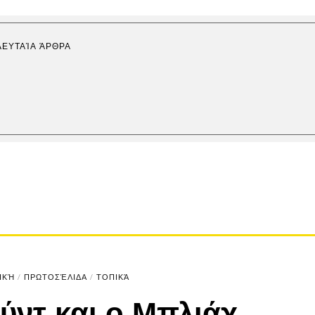
ΛΕΥΤΑΊΑ ΆΡΘΡΑ
ΙΚΉ
/
ΠΡΩΤΟΣΈΛΙΔΑ
/
ΤΟΠΙΚΆ
ύντ και ο Μπλιάχ