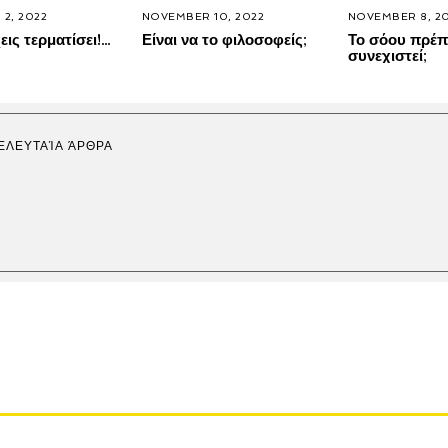
2, 2022
NOVEMBER 10, 2022
NOVEMBER 8, 2
εις τερματίσει!…
Είναι να το φιλοσοφείς;
Το σόου πρέπ
συνεχιστεί;
ΕΛΕΥΤΑΊΑ ΆΡΘΡΑ