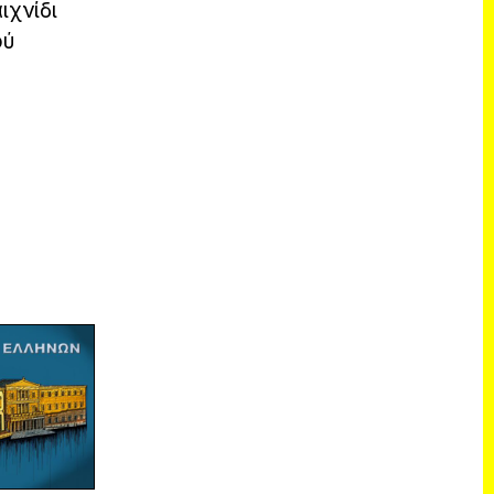
ιχνίδι
ού