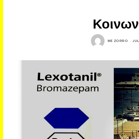
Κοινων
ΜΕ
ZORRO
JUL