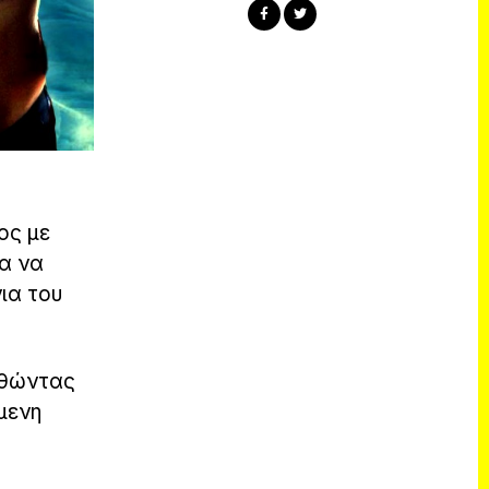
ος με
α να
ια του
υθώντας
μενη