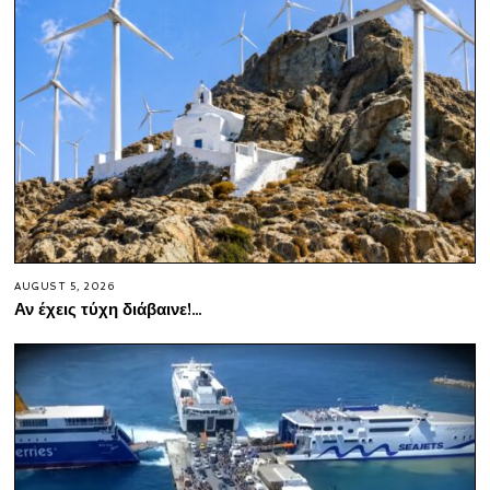
AUGUST 5, 2026
Αν έχεις τύχη διάβαινε!…