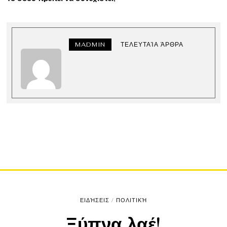
MADMIN
ΤΕΛΕΥΤΑΊΑ ΆΡΘΡΑ
ΕΙΔΉΣΕΙΣ
/
ΠΟΛΙΤΙΚΉ
Ξύπνα λαέ!