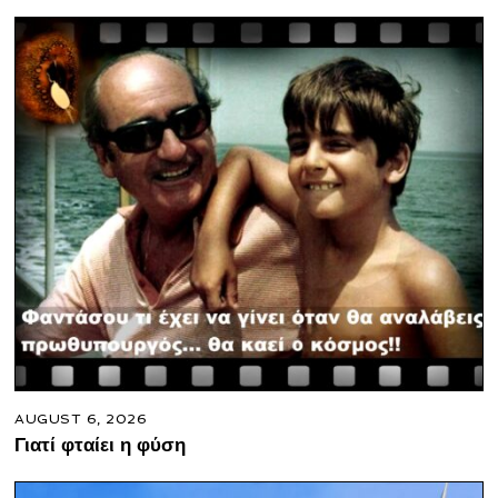
AUGUST 6, 2026
Γιατί φταίει η φύση