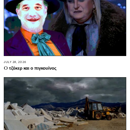
JULY 28, 2026
O τζόκερ και ο πιγκουίνος