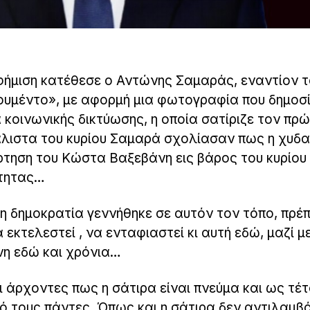
φήμιση κατέθεσε ο Αντώνης Σαμαράς, εναντίον τ
ουμέντο», με αφορμή μια φωτογραφία που δημοσ
οινωνικής δικτύωσης, η οποία σατίριζε τον πρ
λιστα του κυρίου Σαμαρά σχολίασαν πως η χυδα
ρτηση του Κώστα Βαξεβάνη εις βάρος του κυρίου
ότητας…
τη δημοκρατία γεννήθηκε σε αυτόν τον τόπο, πρέπ
α εκτελεστεί , να ενταφιαστεί κι αυτή εδώ, μαζί μ
νη εδώ και χρόνια…
 άρχοντες πως η σάτιρα είναι πνεύμα και ως τέτ
ό τους πάντες. Όπως και η σάτιρα δεν αντιλαμβ