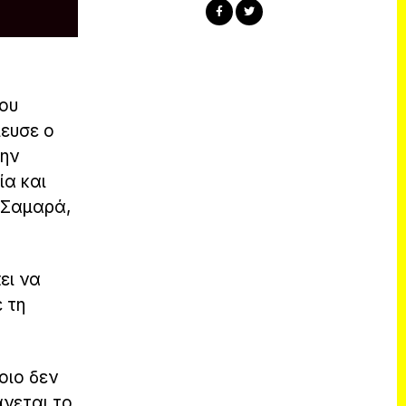
ου
ίευσε ο
ώην
ία και
 Σαμαρά,
ει να
ε τη
οιο δεν
άνεται το