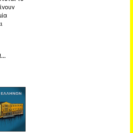
ίνουν
μία
ι
ς!…