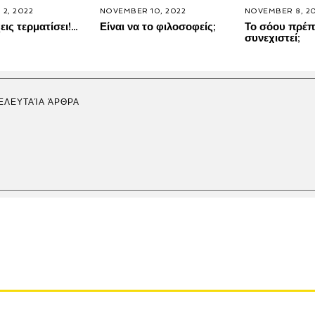
2, 2022
NOVEMBER 10, 2022
NOVEMBER 8, 2
εις τερματίσει!…
Είναι να το φιλοσοφείς;
Το σόου πρέπ
συνεχιστεί;
ΕΛΕΥΤΑΊΑ ΆΡΘΡΑ